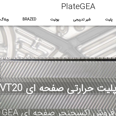
PlateGEA
پلیت
شیر تدریجی
یونیت
BRAZED
وبلاگ
لیت حرارتی صفحه ای VT20
فروش اکسچنجر صفحه ای GEA